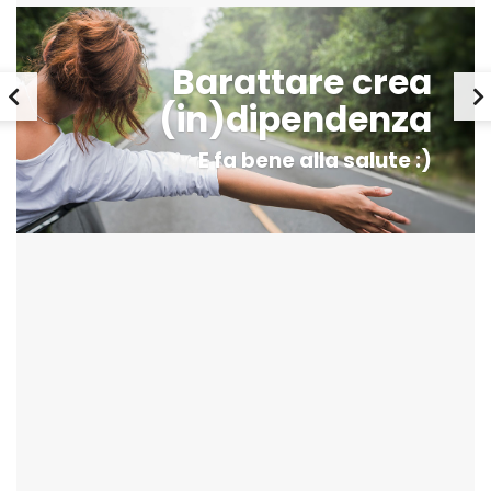
Barattare crea
(in)dipendenza
E fa bene alla salute :)