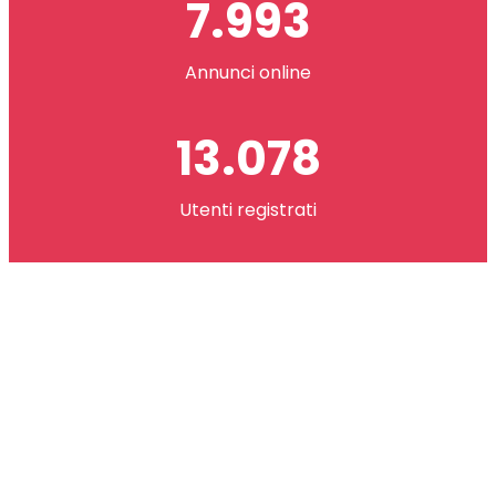
7.993
Annunci online
13.078
Utenti registrati
2.621.073
co(in) scambiati