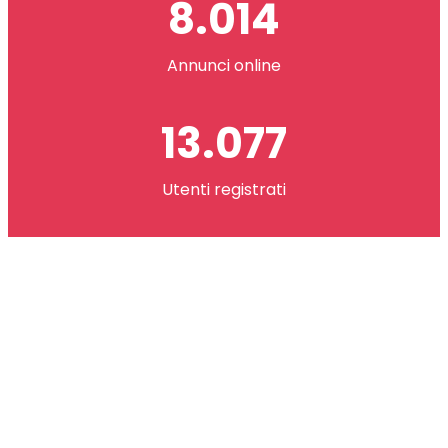
8.014
Annunci online
13.077
Utenti registrati
2.621.073
co(in) scambiati