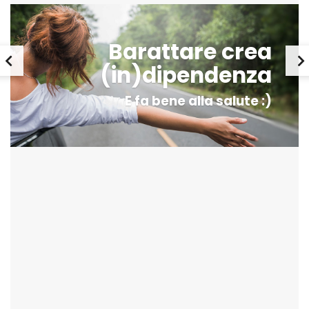
Barattare crea
(in)dipendenza
E fa bene alla salute :)