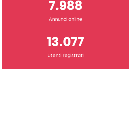
7.988
Annunci online
13.077
Utenti registrati
2.621.073
co(in) scambiati