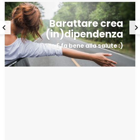
Barattare crea
(in)dipendenza
E fa bene alla salute :)