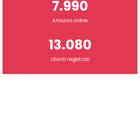
7.990
Annunci online
13.080
Utenti registrati
2.621.073
co(in) scambiati