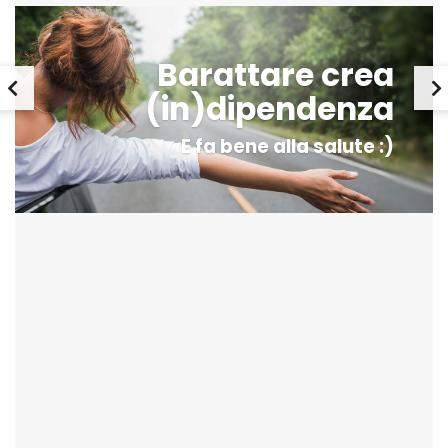
Barattare crea
(in)dipendenza
E fa bene alla salute :)