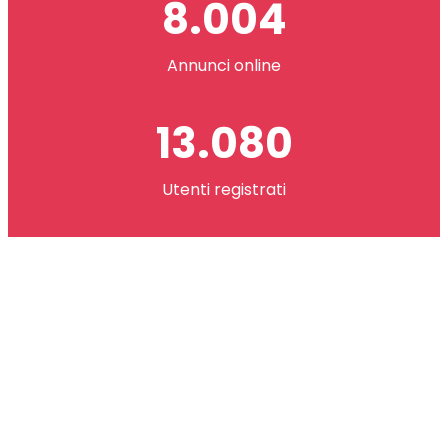
8.004
Annunci online
13.080
Utenti registrati
2.621.073
co(in) scambiati