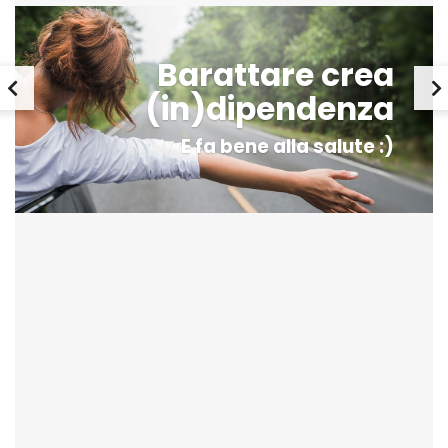
Barattare crea
(in)dipendenza
E fa bene alla salute :)