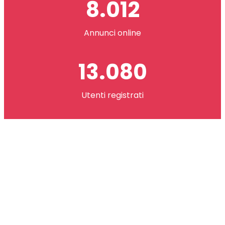
8.012
Annunci online
13.080
Utenti registrati
2.621.073
co(in) scambiati