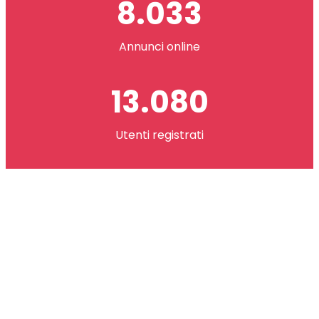
8.033
Annunci online
13.080
Utenti registrati
2.621.073
co(in) scambiati