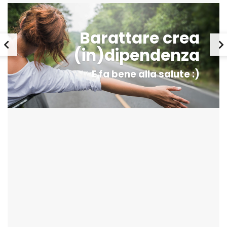
Barattare crea
(in)dipendenza
E fa bene alla salute :)