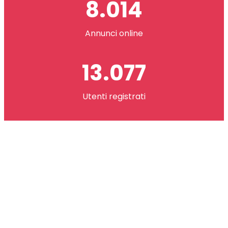
8.014
Annunci online
13.077
Utenti registrati
2.621.073
co(in) scambiati