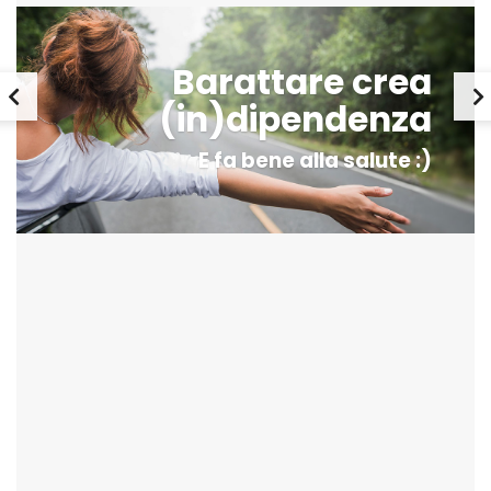
Barattare crea
(in)dipendenza
E fa bene alla salute :)