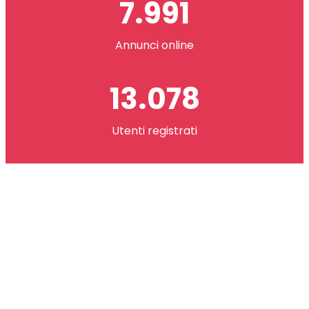
7.991
Annunci online
13.078
Utenti registrati
2.621.073
co(in) scambiati