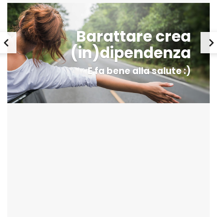
Barattare crea
(in)dipendenza
E fa bene alla salute :)