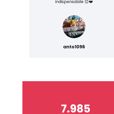
do
indispensabile 😊❤️
anto1096
7.985