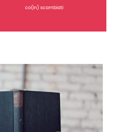
co(in) scambiati