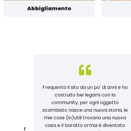
Abbigliamento
 provato:
Frequento il sito da un po' di anni e ho
po di
costruito bei legami con la
 massimo
community, per ogni oggetto
a del
scambiato nasce una nuova storia, le
 tutto!
mie cose (in)utili trovano una nuova
‹
e gli
casa e il baratto ormai è diventato