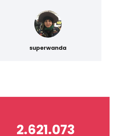
lavor
superwanda
2.621.073