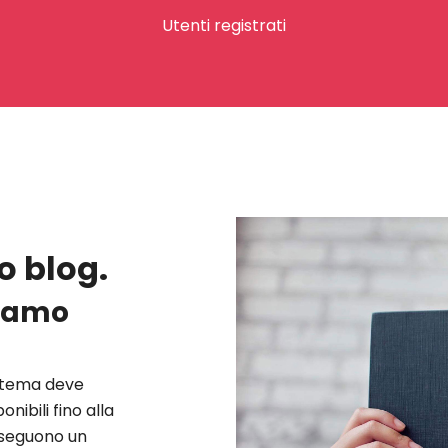
Utenti registrati
o blog.
ciamo
istema deve
nibili fino alla
 seguono un