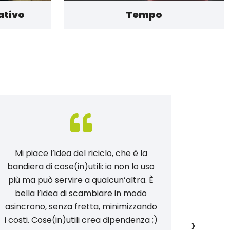
ativo
Tempo
Mi piace l’idea del riciclo, che è la
Con c
bandiera di cose(in)utili: io non lo uso
cresce
più ma può servire a qualcun’altra. È
vita 
bella l’idea di scambiare in modo
come Gi
asincrono, senza fretta, minimizzando
Glori
›
i costi. Cose(in)utili crea dipendenza ;)
impara