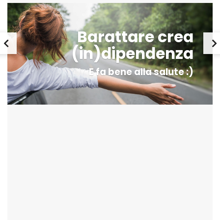
Barattare crea
(in)dipendenza
E fa bene alla salute :)