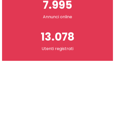
7.995
Annunci online
13.078
Utenti registrati
2.621.073
co(in) scambiati