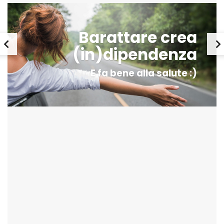
Barattare crea
(in)dipendenza
E fa bene alla salute :)