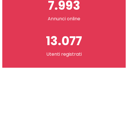
7.993
Annunci online
13.077
Utenti registrati
2.621.073
co(in) scambiati