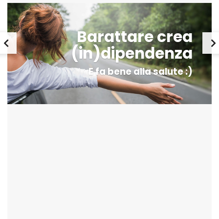
Barattare crea
(in)dipendenza
E fa bene alla salute :)