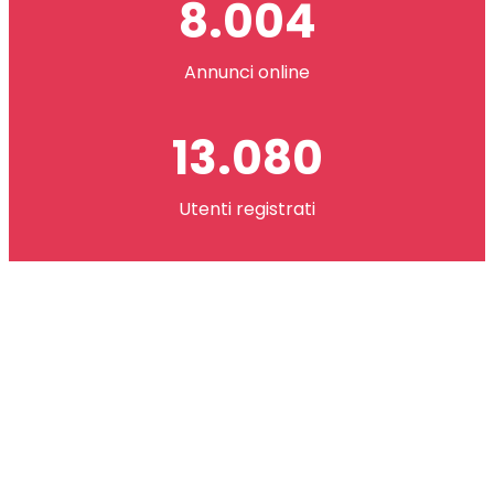
8.004
Annunci online
13.080
Utenti registrati
2.621.073
co(in) scambiati