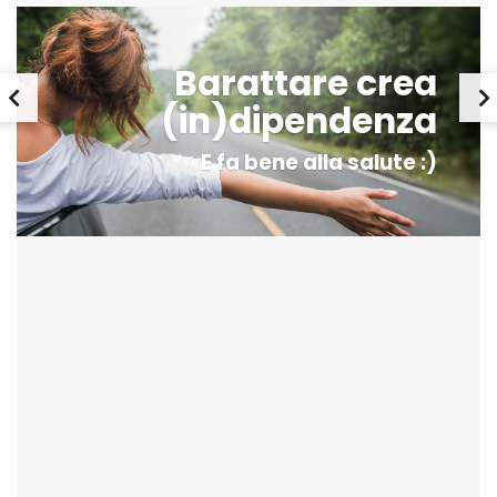
Barattare crea
(in)dipendenza
E fa bene alla salute :)