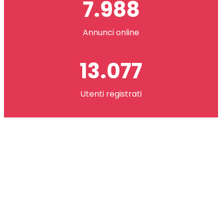
7.988
Annunci online
13.077
Utenti registrati
2.621.073
co(in) scambiati