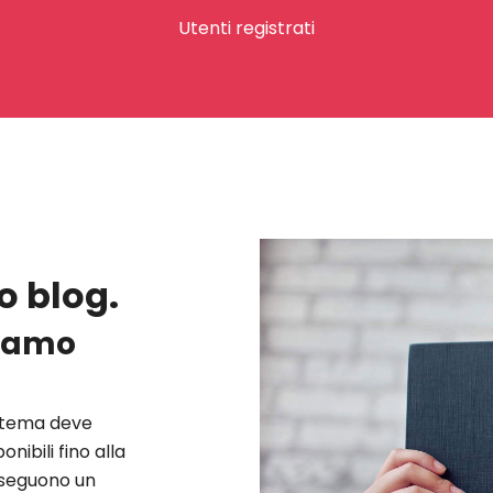
Utenti registrati
o blog.
ciamo
istema deve
nibili fino alla
 seguono un