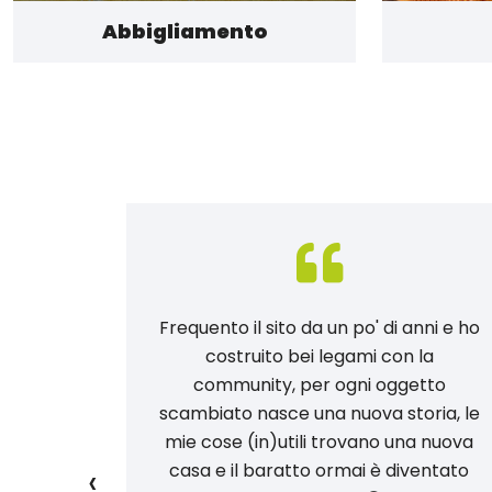
Abbigliamento
 provato:
Frequento il sito da un po' di anni e ho
po di
costruito bei legami con la
 massimo
community, per ogni oggetto
a del
scambiato nasce una nuova storia, le
 tutto!
mie cose (in)utili trovano una nuova
‹
e gli
casa e il baratto ormai è diventato