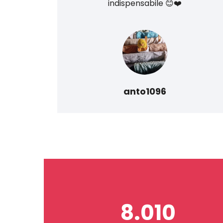
do
indispensabile 😊❤️
anto1096
8.010