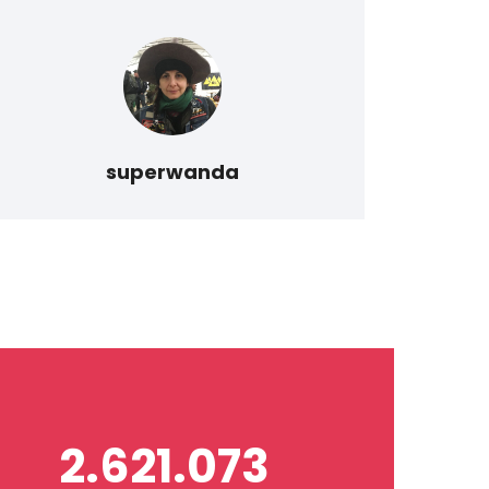
lavor
superwanda
2.621.073