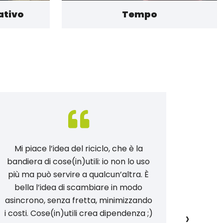
ativo
Tempo
Mi piace l’idea del riciclo, che è la
Con c
bandiera di cose(in)utili: io non lo uso
cresce
più ma può servire a qualcun’altra. È
vita 
bella l’idea di scambiare in modo
come Gi
asincrono, senza fretta, minimizzando
Glori
›
i costi. Cose(in)utili crea dipendenza ;)
impara