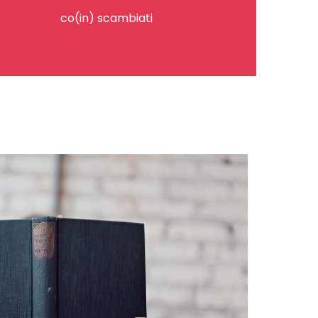
co(in) scambiati