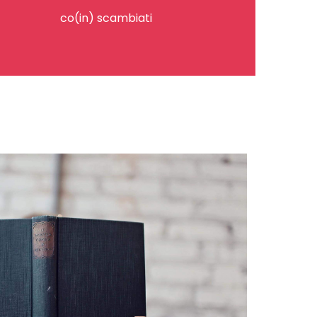
co(in) scambiati