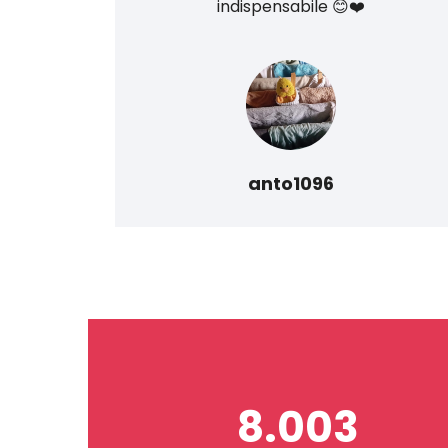
do
indispensabile 😊❤️
anto1096
8.003