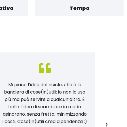
ativo
Tempo
Mi piace l’idea del riciclo, che è la
Con c
bandiera di cose(in)utili: io non lo uso
cresce
più ma può servire a qualcun’altra. È
vita 
bella l’idea di scambiare in modo
come Gi
asincrono, senza fretta, minimizzando
Glori
›
i costi. Cose(in)utili crea dipendenza ;)
impara