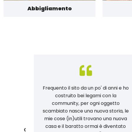
Abbigliamento
 provato:
Frequento il sito da un po' di anni e ho
po di
costruito bei legami con la
 massimo
community, per ogni oggetto
a del
scambiato nasce una nuova storia, le
 tutto!
mie cose (in)utili trovano una nuova
‹
e gli
casa e il baratto ormai è diventato