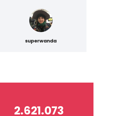
lavor
superwanda
2.621.073