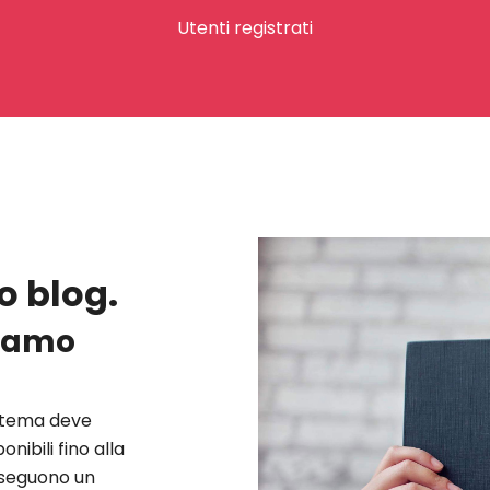
Utenti registrati
o blog.
ciamo
istema deve
nibili fino alla
 seguono un