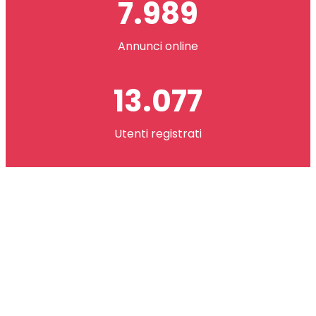
7.989
Annunci online
13.077
Utenti registrati
2.621.073
co(in) scambiati