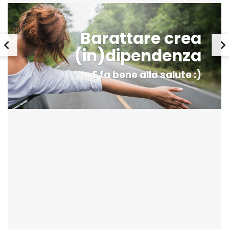
Barattare crea
(in)dipendenza
E fa bene alla salute :)