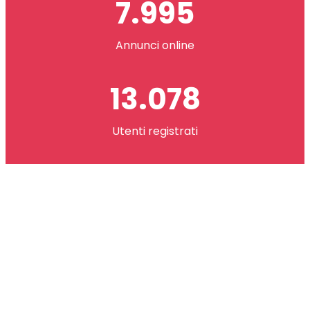
7.995
Annunci online
13.078
Utenti registrati
2.621.073
co(in) scambiati