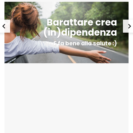
Barattare crea
(in)dipendenza
E fa bene alla salute :)