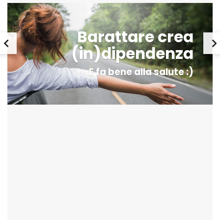
Barattare crea
(in)dipendenza
E fa bene alla salute :)