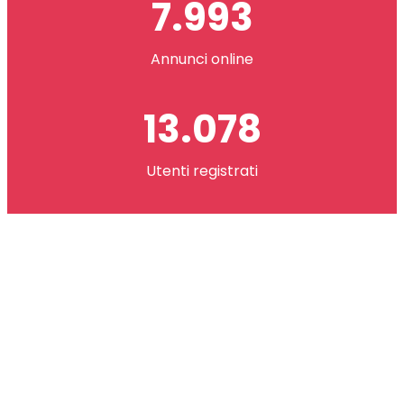
7.993
Annunci online
13.078
Utenti registrati
2.621.073
co(in) scambiati