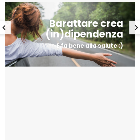
Barattare crea
(in)dipendenza
E fa bene alla salute :)