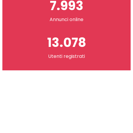
7.993
Annunci online
13.078
Utenti registrati
2.621.073
co(in) scambiati