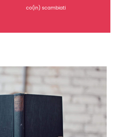
co(in) scambiati