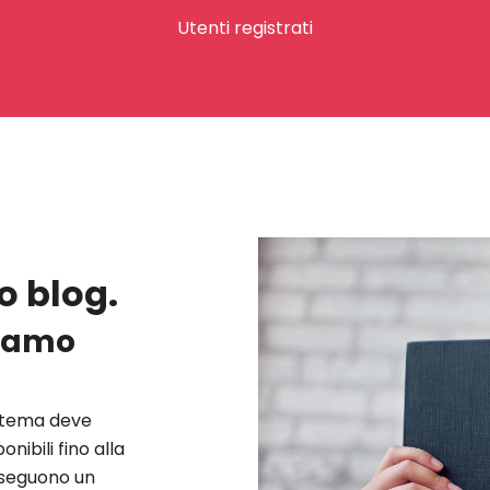
Utenti registrati
o blog.
ciamo
istema deve
nibili fino alla
 seguono un