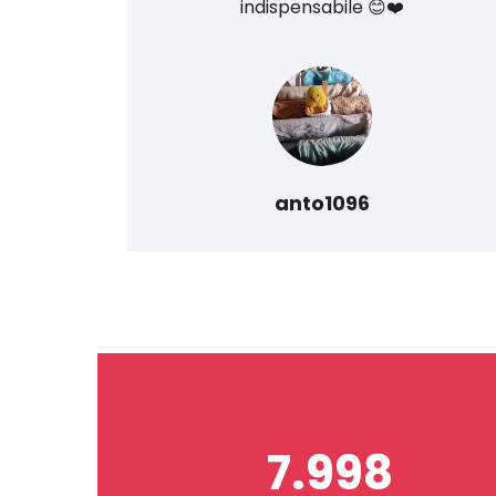
do
indispensabile 😊❤️
anto1096
7.998