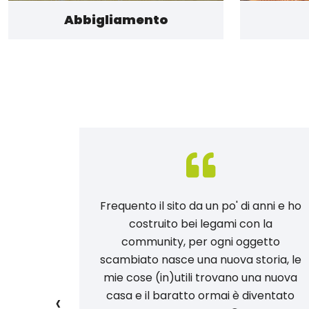
Abbigliamento
 provato:
Frequento il sito da un po' di anni e ho
po di
costruito bei legami con la
 massimo
community, per ogni oggetto
a del
scambiato nasce una nuova storia, le
 tutto!
mie cose (in)utili trovano una nuova
‹
e gli
casa e il baratto ormai è diventato