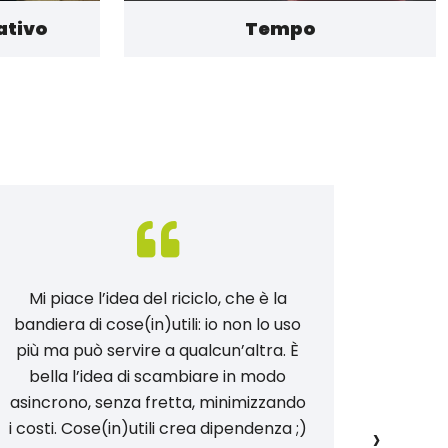
ativo
Tempo
Mi piace l’idea del riciclo, che è la
Con c
bandiera di cose(in)utili: io non lo uso
cresce
più ma può servire a qualcun’altra. È
vita 
bella l’idea di scambiare in modo
come Gi
asincrono, senza fretta, minimizzando
Glori
›
i costi. Cose(in)utili crea dipendenza ;)
impara