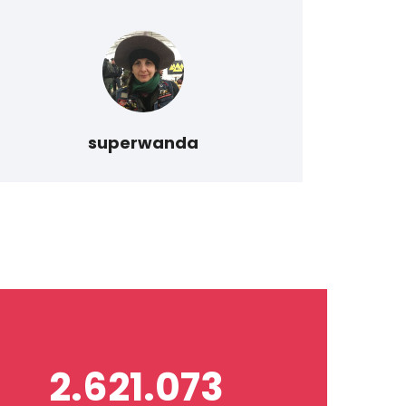
lavor
superwanda
2.621.073