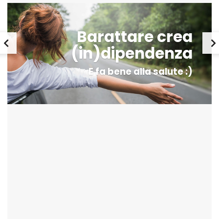
Barattare crea
(in)dipendenza
E fa bene alla salute :)