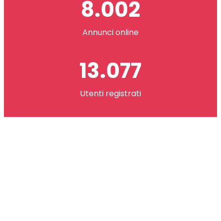
8.002
Annunci online
13.077
Utenti registrati
2.621.073
co(in) scambiati