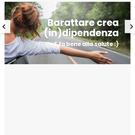
Barattare crea
(in)dipendenza
E fa bene alla salute :)