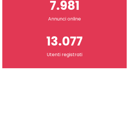
7.981
Annunci online
13.077
Utenti registrati
2.621.073
co(in) scambiati