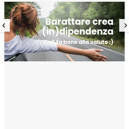
Barattare crea
(in)dipendenza
E fa bene alla salute :)