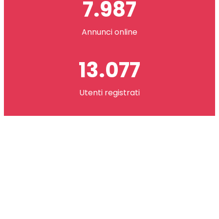
7.987
Annunci online
13.077
Utenti registrati
2.621.073
co(in) scambiati