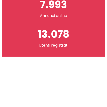
7.993
Annunci online
13.078
Utenti registrati
2.621.073
co(in) scambiati