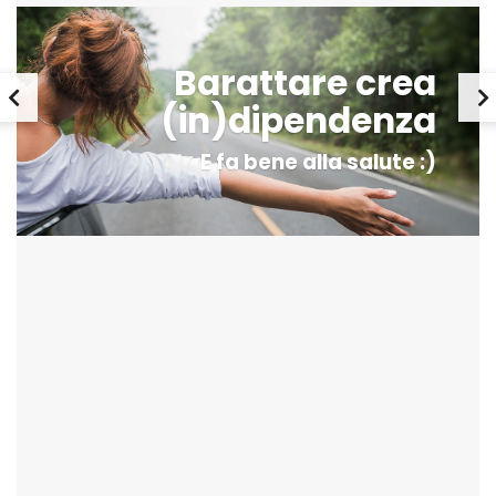
Barattare crea
(in)dipendenza
E fa bene alla salute :)