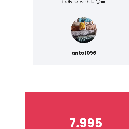
do
indispensabile 😊❤️
anto1096
7.995