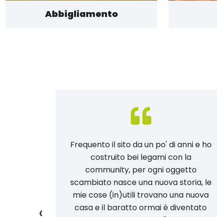
Abbigliamento
 provato:
Frequento il sito da un po' di anni e ho
po di
costruito bei legami con la
 massimo
community, per ogni oggetto
a del
scambiato nasce una nuova storia, le
 tutto!
mie cose (in)utili trovano una nuova
‹
e gli
casa e il baratto ormai è diventato