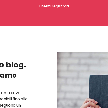
Utenti registrati
o blog.
ciamo
istema deve
nibili fino alla
 seguono un