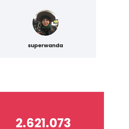
lavor
superwanda
2.621.073