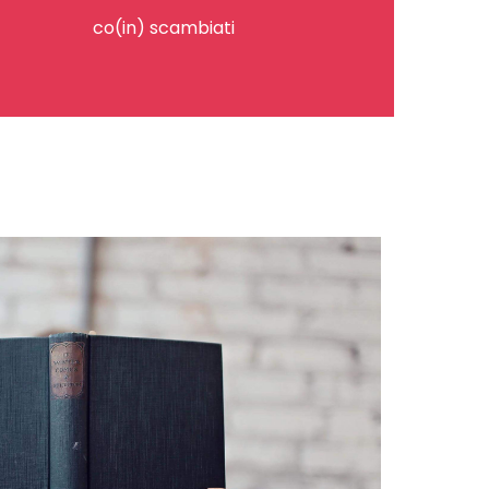
co(in) scambiati