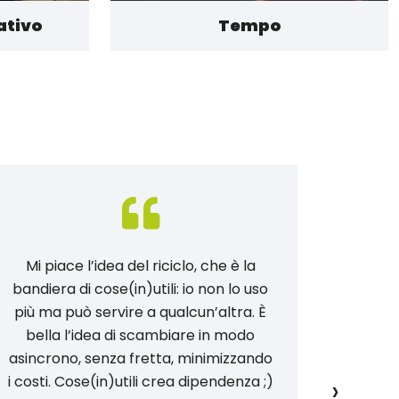
ativo
Tempo
Mi piace l’idea del riciclo, che è la
Con c
bandiera di cose(in)utili: io non lo uso
cresce
più ma può servire a qualcun’altra. È
vita 
bella l’idea di scambiare in modo
come Gi
asincrono, senza fretta, minimizzando
Glori
›
i costi. Cose(in)utili crea dipendenza ;)
impara