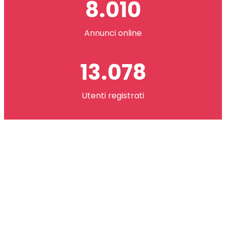
8.010
Annunci online
13.078
Utenti registrati
2.621.073
co(in) scambiati