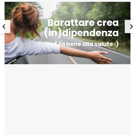
Barattare crea
(in)dipendenza
E fa bene alla salute :)